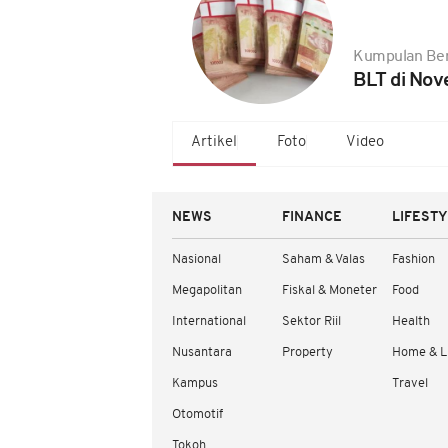
Kumpulan Ber
BLT di Nov
Artikel
Foto
Video
NEWS
FINANCE
LIFEST
Nasional
Saham & Valas
Fashion
Megapolitan
Fiskal & Moneter
Food
International
Sektor Riil
Health
Nusantara
Property
Home & L
Kampus
Travel
Otomotif
Tokoh