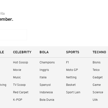
ita
ember.
YLE
CELEBRITY
BOLA
SPORTS
TECHNO
Hot Gossip
Champions
F1
Bisnis
Movie
Inggris
Moto GP
Telco
Music
Italia
Netting
Gadget
iving
TV Scoop
Spanyol
Basket
Game
Red Carpet
Indonesia
Sport Lain
Science
K-POP
Bola Dunia
Ulik