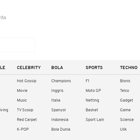
ita
YLE
CELEBRITY
BOLA
SPORTS
TECHNO
Hot Gossip
Champions
F1
Bisnis
Movie
Inggris
Moto GP
Telco
Music
Italia
Netting
Gadget
iving
TV Scoop
Spanyol
Basket
Game
Red Carpet
Indonesia
Sport Lain
Science
K-POP
Bola Dunia
Ulik