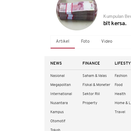
Kumpulan Ber
blt kersa.
Artikel
Foto
Video
NEWS
FINANCE
LIFEST
Nasional
Saham & Valas
Fashion
Megapolitan
Fiskal & Moneter
Food
International
Sektor Riil
Health
Nusantara
Property
Home & L
Kampus
Travel
Otomotif
Tokoh