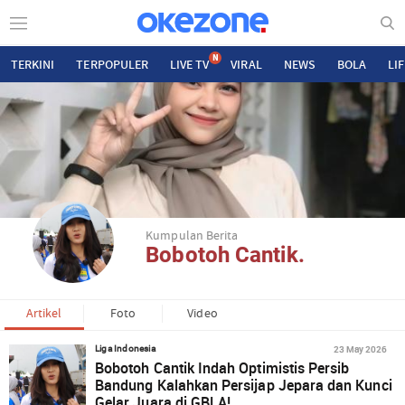
N
TERKINI
TERPOPULER
LIVE TV
VIRAL
NEWS
BOLA
LI
Kumpulan Berita
Bobotoh Cantik.
Artikel
Foto
Video
23 May 2026
Liga Indonesia
Bobotoh Cantik Indah Optimistis Persib
Bandung Kalahkan Persijap Jepara dan Kunci
Gelar Juara di GBLA!