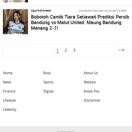
Jum'at 06 Februari 2026 06:53 WIB
Liga Indonesia
Bobotoh Cantik Tiara Setiawati Prediksi Persib
Bandung vs Malut United: Maung Bandung
Menang 2-1!
1
2
3
Home
Bola
About Us
News
Sports
Redaksi
Finance
Digital
Kotak Pos
Lifestyle
Disclaimer
Celebrity