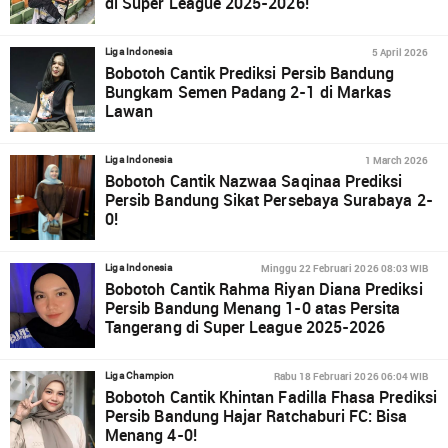
di Super League 2025-2026!
5 April 2026
Liga Indonesia
Bobotoh Cantik Prediksi Persib Bandung
Bungkam Semen Padang 2-1 di Markas
Lawan
1 March 2026
Liga Indonesia
Bobotoh Cantik Nazwaa Saqinaa Prediksi
Persib Bandung Sikat Persebaya Surabaya 2-
0!
Minggu 22 Februari 2026 08:03 WIB
Liga Indonesia
Bobotoh Cantik Rahma Riyan Diana Prediksi
Persib Bandung Menang 1-0 atas Persita
Tangerang di Super League 2025-2026
Rabu 18 Februari 2026 06:04 WIB
Liga Champion
Bobotoh Cantik Khintan Fadilla Fhasa Prediksi
Persib Bandung Hajar Ratchaburi FC: Bisa
Menang 4-0!