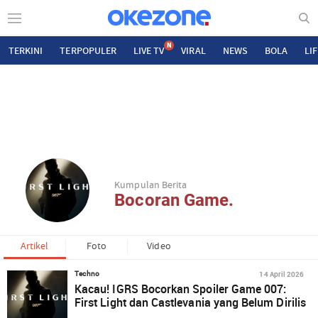
N
TERKINI
TERPOPULER
LIVE TV
VIRAL
NEWS
BOLA
LI
Kumpulan Berita
Bocoran Game.
Artikel
Foto
Video
14 April 2026
Techno
Kacau! IGRS Bocorkan Spoiler Game 007:
First Light dan Castlevania yang Belum Dirilis