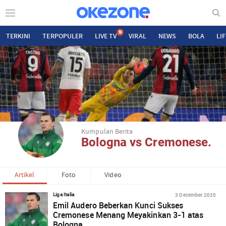
N
TERKINI
TERPOPULER
LIVE TV
VIRAL
NEWS
BOLA
LI
Kumpulan Berita
Bologna vs Cremonese.
Artikel
Foto
Video
3 December 2025
Liga Italia
Emil Audero Beberkan Kunci Sukses
Cremonese Menang Meyakinkan 3-1 atas
Bologna