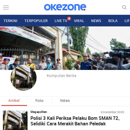
N
TERKINI
TERPOPULER
LIVE TV
VIRAL
NEWS
BOLA
LI
Kumpulan Berita
Artikel
Foto
Video
9 December 2025
Megapolitan
Polisi 3 Kali Periksa Pelaku Bom SMAN 72,
Selidiki Cara Merakit Bahan Peledak