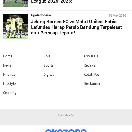
League 2025-2026!
19 May 2026
Liga Indonesia
Jelang Borneo FC vs Malut United, Fabio
Lefundes Harap Persib Bandung Terpeleset
dari Persijap Jepara!
Home
Bola
About Us
News
Sports
Redaksi
Finance
Digital
Kotak Pos
Lifestyle
Disclaimer
Celebrity
Available On