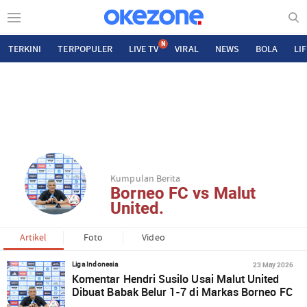
N
TERKINI
TERPOPULER
LIVE TV
VIRAL
NEWS
BOLA
LI
Kumpulan Berita
Borneo FC vs Malut
United.
Artikel
Foto
Video
23 May 2026
Liga Indonesia
Komentar Hendri Susilo Usai Malut United
Dibuat Babak Belur 1-7 di Markas Borneo FC