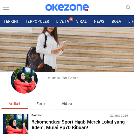
N
TERKINI
TERPOPULER
LIVE TV
VIRAL
NEWS
BOLA
LI
Kumpulan Berita
Artikel
Foto
Video
22 July 2026
Fashion
Rekomendasi Sport Hijab Merek Lokal yang
Adem, Mulai Rp70 Ribuan!