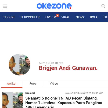
N
TERKINI
TERPOPULER
LIVE TV
VIRAL
NEWS
BOLA
LI
Kumpulan Berita
Brigjen Andi Gunawan.
Artikel
Foto
Video
Kamis 13 Februari 2025 13:55 WIB
Nasional
Selamat! 5 Kolonel TNI AD Pecah Bintang,
Nomor 1 Jenderal Kopassus Putra Panglima
ABRI Legendaris