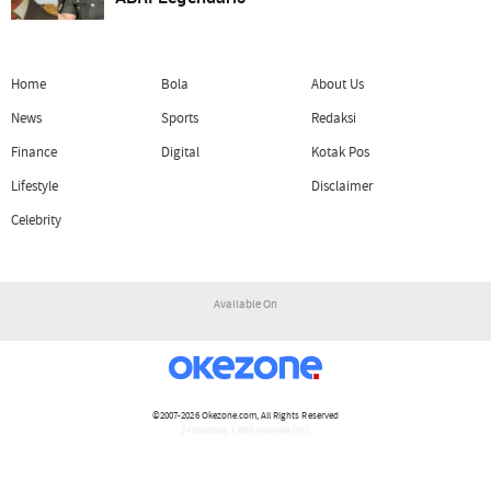
Home
Bola
About Us
News
Sports
Redaksi
Finance
Digital
Kotak Pos
Lifestyle
Disclaimer
Celebrity
Available On
©2007-2026
Okezone.com
, All Rights Reserved
/ rendering 1.1095 seconds [16]