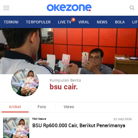
N
TERKINI
TERPOPULER
LIVE TV
VIRAL
NEWS
BOLA
LI
Kumpulan Berita
bsu cair.
Artikel
Foto
Video
22 July 2026
Hot Issue
BSU Rp600.000 Cair, Berikut Penerimanya