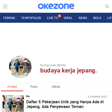
N
TERKINI
TERPOPULER
LIVE TV
VIRAL
NEWS
BOLA
LI
Kumpulan Berita
budaya kerja jepang.
Artikel
Foto
Video
12 October 2025
life
Daftar 5 Pekerjaan Unik yang Hanya Ada di
Jepang, Ada Penyewaan Teman