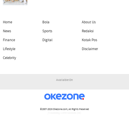
Home
Bola
About Us
News
Sports
Redaksi
Finance
Digital
Kotak Pos
Lifestyle
Disclaimer
Celebrity
Available On
©2007-2026
Okezone.com
, All Rights Reserved
/ rendering 1.1942 seconds [16]