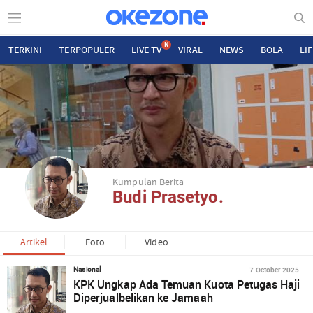
N
TERKINI
TERPOPULER
LIVE TV
VIRAL
NEWS
BOLA
LI
Kumpulan Berita
Budi Prasetyo.
Artikel
Foto
Video
7 October 2025
Nasional
KPK Ungkap Ada Temuan Kuota Petugas Haji
Diperjualbelikan ke Jamaah