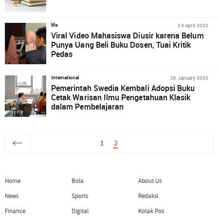
24 April 2025
life
Viral Video Mahasiswa Diusir karena Belum
Punya Uang Beli Buku Dosen, Tuai Kritik
Pedas
26 January 2025
International
Pemerintah Swedia Kembali Adopsi Buku
Cetak Warisan Ilmu Pengetahuan Klasik
dalam Pembelajaran
1
2
Home
Bola
About Us
News
Sports
Redaksi
Finance
Digital
Kotak Pos