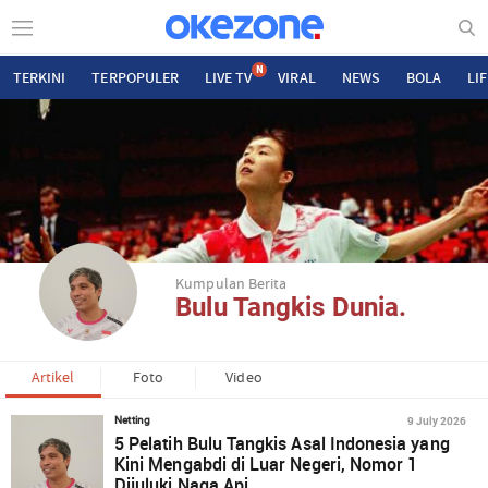
N
TERKINI
TERPOPULER
LIVE TV
VIRAL
NEWS
BOLA
LI
Kumpulan Berita
Bulu Tangkis Dunia.
Artikel
Foto
Video
9 July 2026
Netting
5 Pelatih Bulu Tangkis Asal Indonesia yang
Kini Mengabdi di Luar Negeri, Nomor 1
Dijuluki Naga Api