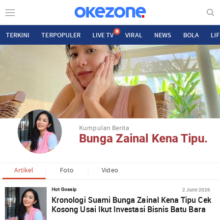
N
TERKINI
TERPOPULER
LIVE TV
VIRAL
NEWS
BOLA
LI
Kumpulan Berita
Bunga Zainal Kena Tipu.
Artikel
Foto
Video
2 June 2026
Hot Gossip
Kronologi Suami Bunga Zainal Kena Tipu Cek
Kosong Usai Ikut Investasi Bisnis Batu Bara