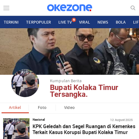
N
TERKINI
TERPOPULER
LIVE TV
VIRAL
NEWS
BOLA
LI
Kumpulan Berita
Bupati Kolaka Timur
Tersangka.
Artikel
Foto
Video
12 August 2025
Nasional
KPK Geledah dan Segel Ruangan di Kemenkes
Terkait Kasus Korupsi Bupati Kolaka Timur