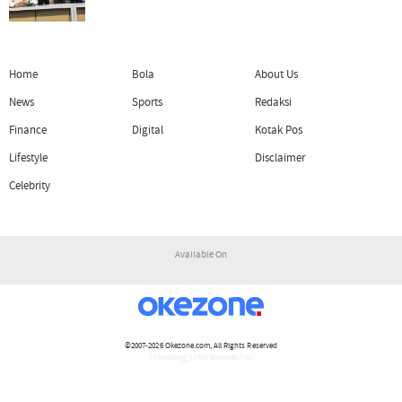
Home
Bola
About Us
News
Sports
Redaksi
Finance
Digital
Kotak Pos
Lifestyle
Disclaimer
Celebrity
Available On
©2007-2026
Okezone.com
, All Rights Reserved
/ rendering 1.1477 seconds [16]