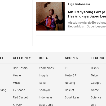
Liga Indonesia
Misi Penyerang Persija 
Haaland-nya Super Le
Alaeddine Ajaraie Berpotens
Kedua Musim Super Leagu
YLE
CELEBRITY
BOLA
SPORTS
TECHNO
Hot Gossip
Champions
F1
Bisnis
Movie
Inggris
Moto GP
Telco
Music
Italia
Netting
Gadget
iving
TV Scoop
Spanyol
Basket
Game
Red Carpet
Indonesia
Sport Lain
Science
K-POP
Bola Dunia
Ulik