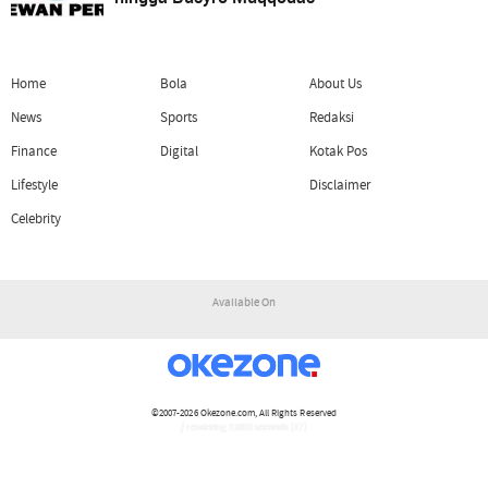
Home
Bola
About Us
News
Sports
Redaksi
Finance
Digital
Kotak Pos
Lifestyle
Disclaimer
Celebrity
Available On
©2007-2026
Okezone.com
, All Rights Reserved
/ rendering 2.0810 seconds [17]