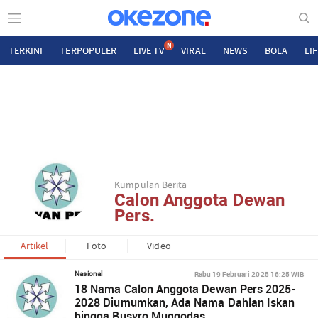
N
TERKINI
TERPOPULER
LIVE TV
VIRAL
NEWS
BOLA
LI
Kumpulan Berita
Calon Anggota Dewan
Pers.
Artikel
Foto
Video
Rabu 19 Februari 2025 16:25 WIB
Nasional
18 Nama Calon Anggota Dewan Pers 2025-
2028 Diumumkan, Ada Nama Dahlan Iskan
hingga Busyro Muqqodas