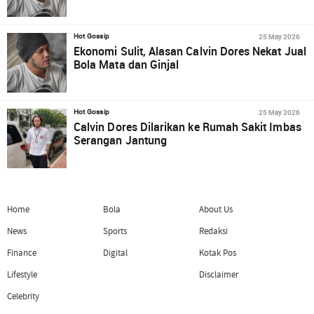
25 May 2026
Hot Gossip
Ekonomi Sulit, Alasan Calvin Dores Nekat Jual
Bola Mata dan Ginjal
25 May 2026
Hot Gossip
Calvin Dores Dilarikan ke Rumah Sakit Imbas
Serangan Jantung
Home
Bola
About Us
News
Sports
Redaksi
Finance
Digital
Kotak Pos
Lifestyle
Disclaimer
Celebrity