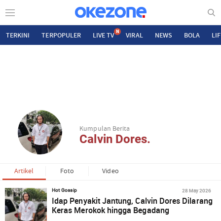
N
TERKINI
TERPOPULER
LIVE TV
VIRAL
NEWS
BOLA
LI
Kumpulan Berita
Calvin Dores.
Artikel
Foto
Video
28 May 2026
Hot Gossip
Idap Penyakit Jantung, Calvin Dores Dilarang
Keras Merokok hingga Begadang