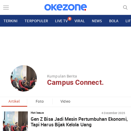
N
TERKINI
TERPOPULER
LIVE TV
VIRAL
NEWS
BOLA
LI
Kumpulan Berita
Campus Connect.
Artikel
Foto
Video
4 December 2025
Hot Issue
Gen Z Bisa Jadi Mesin Pertumbuhan Ekonomi,
Tapi Harus Bijak Kelola Uang