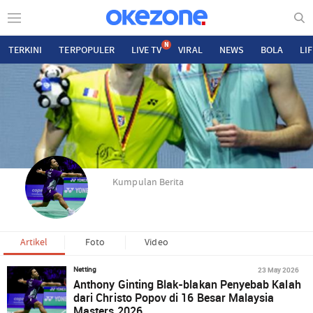
N
TERKINI
TERPOPULER
LIVE TV
VIRAL
NEWS
BOLA
LI
Kumpulan Berita
Artikel
Foto
Video
23 May 2026
Netting
Anthony Ginting Blak-blakan Penyebab Kalah
dari Christo Popov di 16 Besar Malaysia
Masters 2026