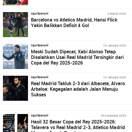
2 March 2026
Liga Spanyol
Barcelona vs Atletico Madrid, Hansi Flick
Yakin Balikkan Defisit 4 Gol
15 January 2026
Liga Spanyol
Meski Sudah Dipecat, Xabi Alonso Tetap
Disalahkan Usai Real Madrid Tersingkir dari
Copa del Rey 2025-2026
15 January 2026
Liga Spanyol
Real Madrid Takluk 2-3 dari Albacete, Alvaro
Arbeloa: Kegagalan adalah Jalan Menuju
Sukses
18 December 2025
Liga Spanyol
Hasil 32 Besar Copa del Rey 2025-2026:
Talavera vs Real Madrid 2-3, Atletico Madrid