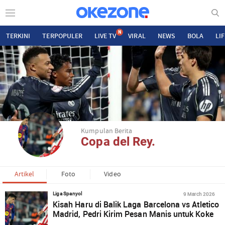
N
TERKINI
TERPOPULER
LIVE TV
VIRAL
NEWS
BOLA
LI
Kumpulan Berita
Copa del Rey.
Artikel
Foto
Video
9 March 2026
Liga Spanyol
Kisah Haru di Balik Laga Barcelona vs Atletico
Madrid, Pedri Kirim Pesan Manis untuk Koke