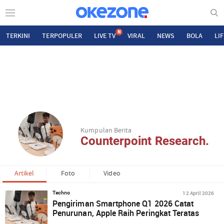
N
TERKINI
TERPOPULER
LIVE TV
VIRAL
NEWS
BOLA
LI
Kumpulan Berita
Counterpoint Research.
Artikel
Foto
Video
12 April 2026
Techno
Pengiriman Smartphone Q1 2026 Catat
Penurunan, Apple Raih Peringkat Teratas