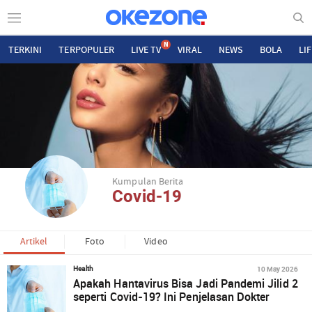
N
TERKINI
TERPOPULER
LIVE TV
VIRAL
NEWS
BOLA
LI
Kumpulan Berita
Covid-19
Artikel
Foto
Video
10 May 2026
Health
Apakah Hantavirus Bisa Jadi Pandemi Jilid 2
seperti Covid-19? Ini Penjelasan Dokter