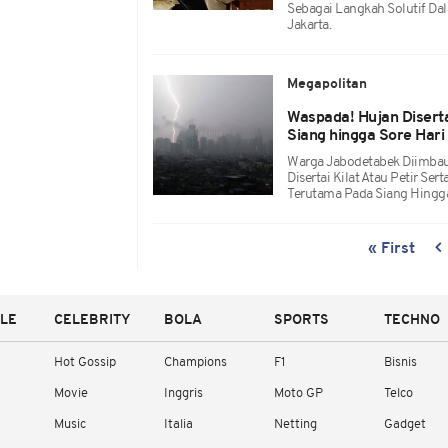
Sebagai Langkah Solutif Da
Jakarta.
Megapolitan
Waspada! Hujan Disert
Siang hingga Sore Hari
Warga Jabodetabek Diimbau
Disertai Kilat Atau Petir S
Terutama Pada Siang Hingga
« First
YLE
CELEBRITY
BOLA
SPORTS
TECHNO
Hot Gossip
Champions
F1
Bisnis
Movie
Inggris
Moto GP
Telco
Music
Italia
Netting
Gadget