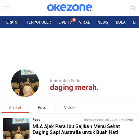
N
TERKINI
TERPOPULER
LIVE TV
VIRAL
NEWS
BOLA
LI
Kumpulan Berita
daging merah.
Artikel
Foto
Video
Sabtu 14 Februari 2026 17:16 WIB
Food
MLA Ajak Para Ibu Sajikan Menu Sehat
Daging Sapi Australia untuk Buah Hati