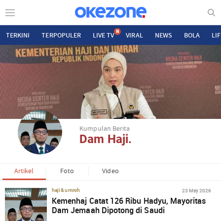
N
TERKINI
TERPOPULER
LIVE TV
VIRAL
NEWS
BOLA
LI
Kumpulan Berita
Dam Haji.
Artikel
Foto
Video
23 May 2026
haji & umroh
Kemenhaj Catat 126 Ribu Hadyu, Mayoritas
Dam Jemaah Dipotong di Saudi