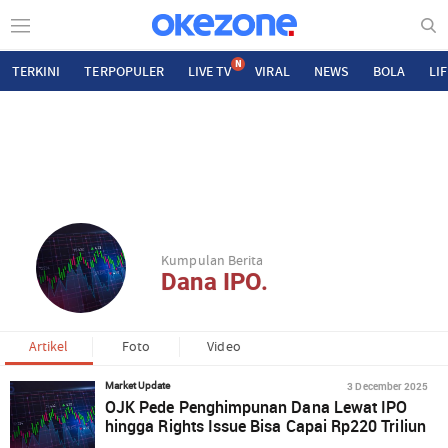
N
TERKINI
TERPOPULER
LIVE TV
VIRAL
NEWS
BOLA
LI
Kumpulan Berita
Dana IPO.
Artikel
Foto
Video
3 December 2025
Market Update
OJK Pede Penghimpunan Dana Lewat IPO
hingga Rights Issue Bisa Capai Rp220 Triliun