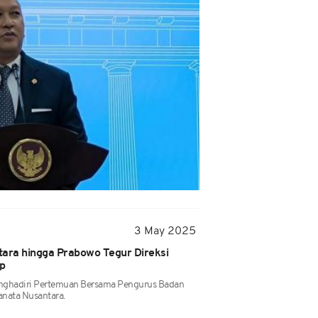
3 May 2025
tara hingga Prabowo Tegur Direksi
p
nghadiri Pertemuan Bersama Pengurus Badan
anata Nusantara.