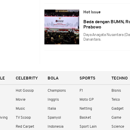
Hot Issue
Beda dengan BUMN, Ro
Prabowo
Daya Anagata Nusantara (Da
Danantara.
YLE
CELEBRITY
BOLA
SPORTS
TECHNO
Hot Gossip
Champions
F1
Bisnis
Movie
Inggris
Moto GP
Telco
Music
Italia
Netting
Gadget
iving
TV Scoop
Spanyol
Basket
Game
Red Carpet
Indonesia
Sport Lain
Science