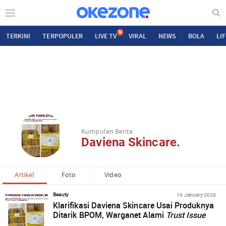
N
TERKINI
TERPOPULER
LIVE TV
VIRAL
NEWS
BOLA
LI
Kumpulan Berita
Daviena Skincare.
Artikel
Foto
Video
19 January 2026
Beauty
Klarifikasi Daviena Skincare Usai Produknya
Ditarik BPOM, Warganet Alami
Trust Issue