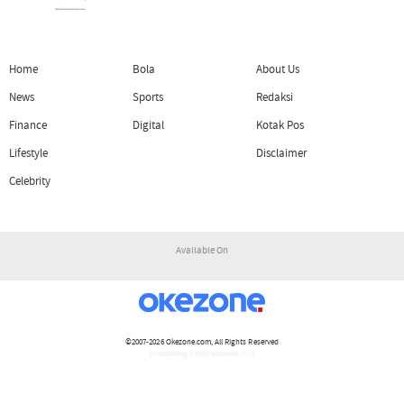
Home
Bola
About Us
News
Sports
Redaksi
Finance
Digital
Kotak Pos
Lifestyle
Disclaimer
Celebrity
Available On
©2007-2026
Okezone.com
, All Rights Reserved
/ rendering 2.1517 seconds [17]