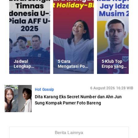
Jadwal
5 Cara
5 Klub Top
Lengkap
Mengatasi Post
Eropa yang
Timnas
Holiday-Blues
Kepincut Jay
Indonesia U-23
usai Libur
Idzes di Musim
Piala AFF U-23
Panjang
Panas 2025
2025
6 August 2026 16:28 WIB
Hot Gossip
Dita Karang Eks Secret Number dan Ahn Jun
Sung Kompak Pamer Foto Bareng
Berita Lainnya