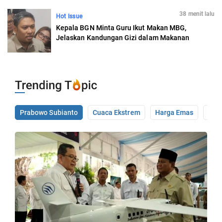
38 menit lalu
Hot Issue
Kepala BGN Minta Guru Ikut Makan MBG,
Jelaskan Kandungan Gizi dalam Makanan
Prabowo Subianto
Cuaca Ekstrem
Harga Emas
Pale