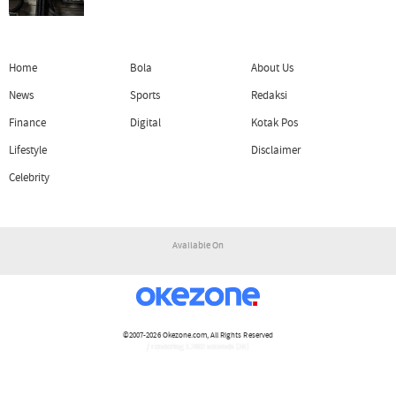
Home
Bola
About Us
News
Sports
Redaksi
Finance
Digital
Kotak Pos
Lifestyle
Disclaimer
Celebrity
Available On
©2007-2026
Okezone.com
, All Rights Reserved
/ rendering 1.2802 seconds [16]