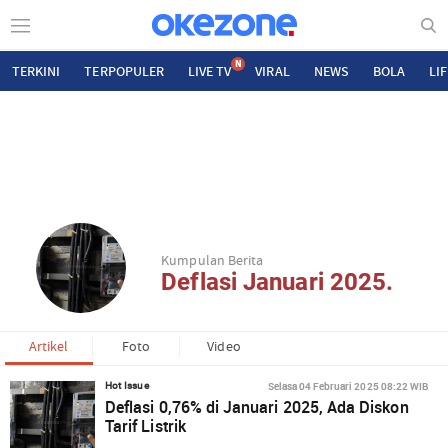
N
TERKINI
TERPOPULER
LIVE TV
VIRAL
NEWS
BOLA
LI
Kumpulan Berita
Deflasi Januari 2025.
Artikel
Foto
Video
Selasa 04 Februari 2025 08:22 WIB
Hot Issue
Deflasi 0,76% di Januari 2025, Ada Diskon
Tarif Listrik