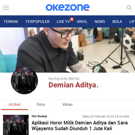
N
TERKINI
TERPOPULER
LIVE TV
VIRAL
NEWS
BOLA
LI
Kumpulan Berita
Demian Aditya.
Artikel
Foto
Video
Rabu 25 Februari 2026 18:04 WIB
Hot Gossip
Aplikasi Horor Milik Demian Aditya dan Sara
Wijayanto Sudah Diunduh 1 Juta Kali