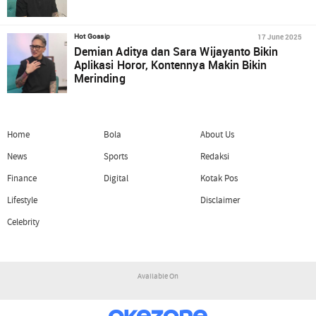
17 June 2025
Hot Gossip
Demian Aditya dan Sara Wijayanto Bikin
Aplikasi Horor, Kontennya Makin Bikin
Merinding
Home
Bola
About Us
News
Sports
Redaksi
Finance
Digital
Kotak Pos
Lifestyle
Disclaimer
Celebrity
Available On