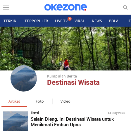
N
TERKINI
TERPOPULER
LIVE TV
VIRAL
NEWS
BOLA
LI
Kumpulan Berita
Destinasi Wisata
Artikel
Foto
Video
14 July 2026
Travel
Selain Dieng, Ini Destinasi Wisata untuk
Menikmati Embun Upas