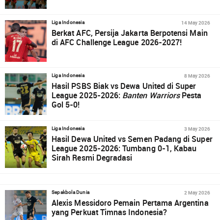
14 May 2026
Liga Indonesia
Berkat AFC, Persija Jakarta Berpotensi Main
di AFC Challenge League 2026-2027!
8 May 2026
Liga Indonesia
Hasil PSBS Biak vs Dewa United di Super
League 2025-2026:
Banten Warriors
Pesta
Gol 5-0!
3 May 2026
Liga Indonesia
Hasil Dewa United vs Semen Padang di Super
League 2025-2026: Tumbang 0-1, Kabau
Sirah Resmi Degradasi
2 May 2026
Sepakbola Dunia
Alexis Messidoro Pemain Pertama Argentina
yang Perkuat Timnas Indonesia?