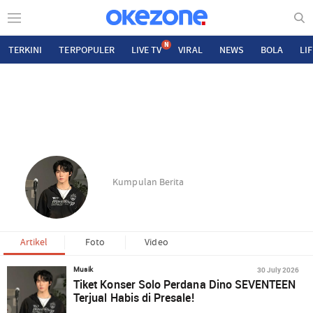
N
TERKINI
TERPOPULER
LIVE TV
VIRAL
NEWS
BOLA
LI
Kumpulan Berita
Artikel
Foto
Video
30 July 2026
Musik
Tiket Konser Solo Perdana Dino SEVENTEEN
Terjual Habis di Presale!