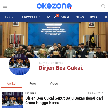
N
TERKINI
TERPOPULER
LIVE TV
VIRAL
NEWS
BOLA
LI
Kumpulan Berita
Dirjen Bea Cukai.
Artikel
Foto
Video
23 June 2026
Hot Issue
Dirjen Bea Cukai Sebut Baju Bekas Ilegal dari
China hingga Korea