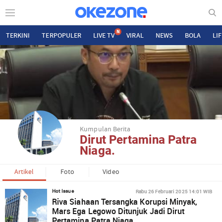
N
TERKINI
TERPOPULER
LIVE TV
VIRAL
NEWS
BOLA
LI
Kumpulan Berita
Dirut Pertamina Patra
Niaga.
Artikel
Foto
Video
Rabu 26 Februari 2025 14:01 WIB
Hot Issue
Riva Siahaan Tersangka Korupsi Minyak,
Mars Ega Legowo Ditunjuk Jadi Dirut
Pertamina Patra Niaga