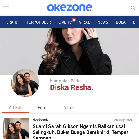
N
TERKINI
TERPOPULER
LIVE TV
VIRAL
NEWS
BOLA
LI
Kumpulan Berita
Diska Resha.
Artikel
Foto
Video
25 July 2026
Hot Gossip
Suami Sarah Gibson Ngemis Balikan usai
Selingkuh, Buket Bunga Berakhir di Tempat
Sampah