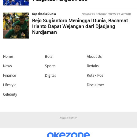
Selasa 25 Februari 2025 22:47 WIB
Sepakbola Dunia
Bejo Sugiantoro Meninggal Dunia, Rachmat
Irianto Dapat Wejangan dari Djadjang
Nurdjaman
Home
Bola
About Us
News
Sports
Redaksi
Finance
Digital
Kotak Pos
Lifestyle
Disclaimer
Celebrity
Available On