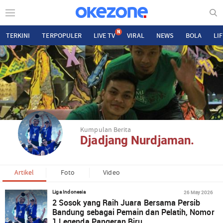
N
TERKINI
TERPOPULER
LIVE TV
VIRAL
NEWS
BOLA
LI
Kumpulan Berita
Djadjang Nurdjaman.
Artikel
Foto
Video
26 May 2026
Liga Indonesia
2 Sosok yang Raih Juara Bersama Persib
Bandung sebagai Pemain dan Pelatih, Nomor
1 Legenda Pangeran Biru