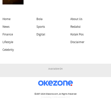
Home
Bola
About Us
News
Sports
Redaksi
Finance
Digital
Kotak Pos
Lifestyle
Disclaimer
Celebrity
Available On
©2007-2026
Okezone.com
, All Rights Reserved
/ rendering 2.2540 seconds [17]