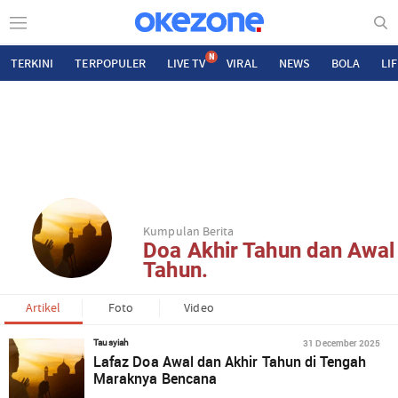
N
TERKINI
TERPOPULER
LIVE TV
VIRAL
NEWS
BOLA
LI
Kumpulan Berita
Doa Akhir Tahun dan Awal
Tahun.
Artikel
Foto
Video
31 December 2025
Tausyiah
Lafaz Doa Awal dan Akhir Tahun di Tengah
Maraknya Bencana