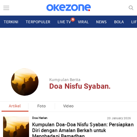
N
TERKINI
TERPOPULER
LIVE TV
VIRAL
NEWS
BOLA
LI
Kumpulan Berita
Doa Nisfu Syaban.
Artikel
Foto
Video
20 January 2026
Doa Harian
Kumpulan Doa-Doa Nisfu Syaban: Persiapkan
Diri dengan Amalan Berkah untuk
Menghadapi Ramadhan