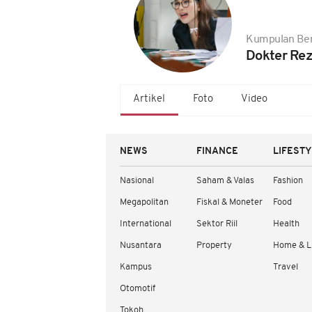
Kumpulan Ber
Dokter Rez
Artikel
Foto
Video
NEWS
FINANCE
LIFEST
Nasional
Saham & Valas
Fashion
Megapolitan
Fiskal & Moneter
Food
International
Sektor Riil
Health
Nusantara
Property
Home & L
Kampus
Travel
Otomotif
Tokoh