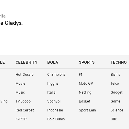
ita
a Gladys.
YLE
CELEBRITY
BOLA
SPORTS
TECHNO
Hot Gossip
Champions
F1
Bisnis
Movie
Inggris
Moto GP
Telco
Music
Italia
Netting
Gadget
iving
TV Scoop
Spanyol
Basket
Game
Red Carpet
Indonesia
Sport Lain
Science
K-POP
Bola Dunia
Ulik