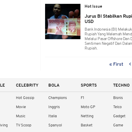
Hot Issue
Jurus BI Stabilkan Ru
USD
Bank Indonesia (BI) Melakuk
Rupiah Yang Melemah Mendek
Melalui Pasar Offshore Dan 
Sentimen Negatif Dari Dala
Rupiah.
« First
YLE
CELEBRITY
BOLA
SPORTS
TECHNO
Hot Gossip
Champions
F1
Bisnis
Movie
Inggris
Moto GP
Telco
Music
Italia
Netting
Gadget
iving
TV Scoop
Spanyol
Basket
Game