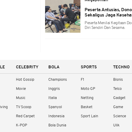
Megapolitan
Peserta Antusias, Dono
Sekaligus Jaga Keseha
Peserta Menilai Kegitaan D
Diri Sendiri Dan Sesama.
YLE
CELEBRITY
BOLA
SPORTS
TECHNO
Hot Gossip
Champions
F1
Bisnis
Movie
Inggris
Moto GP
Telco
Music
Italia
Netting
Gadget
iving
TV Scoop
Spanyol
Basket
Game
Red Carpet
Indonesia
Sport Lain
Science
K-POP
Bola Dunia
Ulik