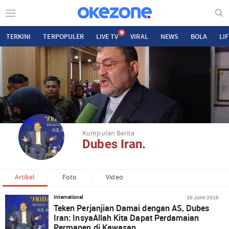
N
TERKINI
TERPOPULER
LIVE TV
VIRAL
NEWS
BOLA
LI
Kumpulan Berita
Dubes Iran.
Artikel
Foto
Video
26 June 2026
International
Teken Perjanjian Damai dengan AS, Dubes
Iran: InsyaAllah Kita Dapat Perdamaian
Permanen di Kawasan