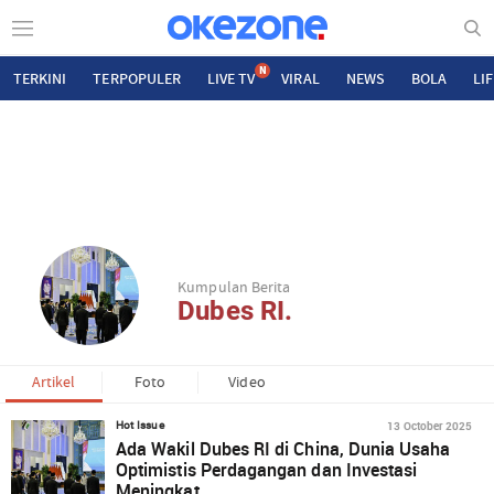
N
TERKINI
TERPOPULER
LIVE TV
VIRAL
NEWS
BOLA
LI
Kumpulan Berita
Dubes RI.
Artikel
Foto
Video
13 October 2025
Hot Issue
Ada Wakil Dubes RI di China, Dunia Usaha
Optimistis Perdagangan dan Investasi
Meningkat