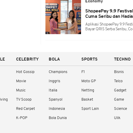
Economy
ShopeePay 9.9 Festiva
Cuma Seribu dan Hadia
Aplikasi ShopeePay 9.9 Fes
Bayar QRIS Serba Seribu, 
YLE
CELEBRITY
BOLA
SPORTS
TECHNO
Hot Gossip
Champions
F1
Bisnis
Movie
Inggris
Moto GP
Telco
Music
Italia
Netting
Gadget
iving
TV Scoop
Spanyol
Basket
Game
Red Carpet
Indonesia
Sport Lain
Science
K-POP
Bola Dunia
Ulik