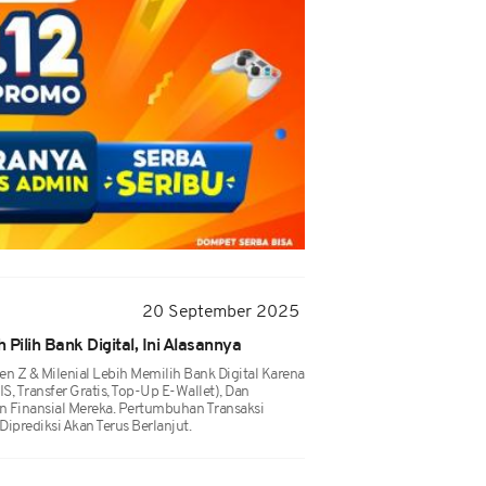
20 September 2025
 Pilih Bank Digital, Ini Alasannya
n Z & Milenial Lebih Memilih Bank Digital Karena
 Transfer Gratis, Top-Up E-Wallet), Dan
 Finansial Mereka. Pertumbuhan Transaksi
Diprediksi Akan Terus Berlanjut.