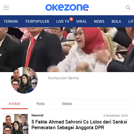
N
TERKINI
TERPOPULER
LIVE TV
VIRAL
NEWS
BOLA
LI
Kumpulan Berita
Artikel
Foto
Video
6 November 2025
Nasional
5 Fakta Ahmad Sahroni Cs Lolos dari Sanksi
Pemecatan Sebagai Anggota DPR