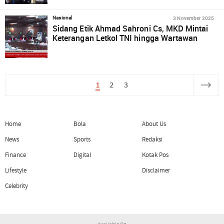
3 November 2025
Nasional
Sidang Etik Ahmad Sahroni Cs, MKD Mintai
Keterangan Letkol TNI hingga Wartawan
1
2
3
Home
Bola
About Us
News
Sports
Redaksi
Finance
Digital
Kotak Pos
Lifestyle
Disclaimer
Celebrity